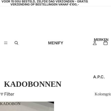
VÓÓR 15:00U BESTELD, ZELFDE DAG VERZONDEN - GRATIS
VERZENDING OP BESTELLINGEN VANAF €100,-
MERKEN
MENIFY
A.P.C.
KADOBONNEN
AEDEN
AMPÈR
Filter
Kolomgri
E
KADOBON
ANGE