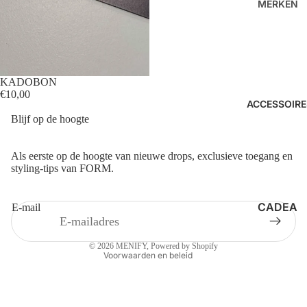
EEVES
MERKEN
O
SHORT
FILMOR
LAW OF
S
E
THE
POLO’S
HI-TEC
SEA
KADOBON
MERCE
MERCE
€10,00
ACCESSOIRE
R
R
Blijf op de hoogte
SAUCO
NEUW
NY
NN07
Privacybeleid
Als eerste op de hoogte van nieuwe drops, exclusieve toegang en
styling-tips van FORM.
Verzendbeleid
OLAF
SNEAK
Contactgegevens
ERS
SAMSØ
CADEA
E-mail
Terugbetalingsbeleid
E
LOAFER
UBONN
Algemene voorwaarden
SAMSØ
S
EN
© 2026
MENIFY
, Powered by Shopify
E
Voorwaarden en beleid
ZONNE
SAUCO
NBRILL
NY
EN