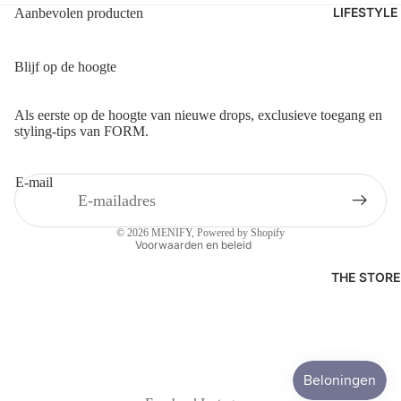
STREIM
LIFESTYLE
Aanbevolen producten
TASSEN
THE
PETTEN
SAVAG
Blijf op de hoogte
&
E
MUTSE
REPORT
N
Privacybeleid
Als eerste op de hoogte van nieuwe drops, exclusieve toegang en
styling-tips van FORM.
WON
Verzendbeleid
HUNDR
Contactgegevens
ED
E-mail
Terugbetalingsbeleid
WOOD
Algemene voorwaarden
WOOD
© 2026
MENIFY
, Powered by Shopify
Voorwaarden en beleid
THE STORE