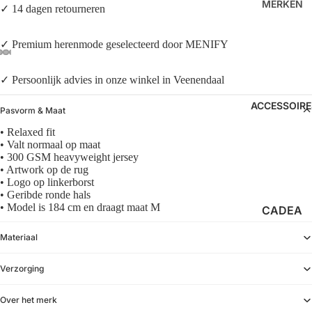
EEVES
MERKEN
✓ 14 dagen retourneren
O
SHORT
FILMOR
LAW OF
S
E
✓ Premium herenmode geselecteerd door MENIFY
THE
POLO’S
HI-TEC
SEA
✓ Persoonlijk advies in onze winkel in Veenendaal
MERCE
MERCE
ACCESSOIRE
R
R
Pasvorm & Maat
SAUCO
• Relaxed fit
NEUW
• Valt normaal op maat
NY
NN07
• 300 GSM heavyweight jersey
• Artwork op de rug
OLAF
• Logo op linkerborst
SNEAK
• Geribde ronde hals
ERS
SAMSØ
• Model is 184 cm en draagt maat M
CADEA
E
LOAFER
UBONN
SAMSØ
Materiaal
S
EN
E
ZONNE
Verzorging
SAUCO
NBRILL
NY
Over het merk
EN