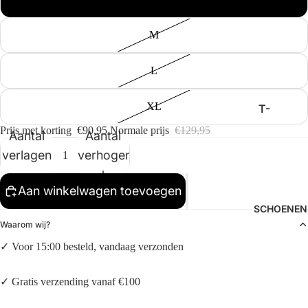
KLEDING
PROJEC
TS
M
ANNAR
R
L
ARBOR
ANTWE
XL
T-
RP
SHIRTS
Prijs met korting
€90,95
Normale prijs
€129,95
Aantal
Aantal
BENK
BROEKE
verlagen
verhogen
N
FILMOR
E
SWEAT
Aan winkelwagen toevoegen
ERS
GOODIE
SCHOENEN
S
Waarom wij?
OVERH
SPORTI
EMDEN
✓ Voor 15:00 besteld, vandaag verzonden
VE
JASSEN
HI-TEC
✓ Gratis verzending vanaf €100
LONGSL
KOMON