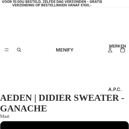
VÓÓR 15:00U BESTELD, ZELFDE DAG VERZONDEN - GRATIS
VERZENDING OP BESTELLINGEN VANAF €100,-
MERKEN
MENIFY
A.P.C.
AEDEN | DIDIER SWEATER -
AEDEN
GANACHE
AMPÈR
E
Maat
ANGE
S