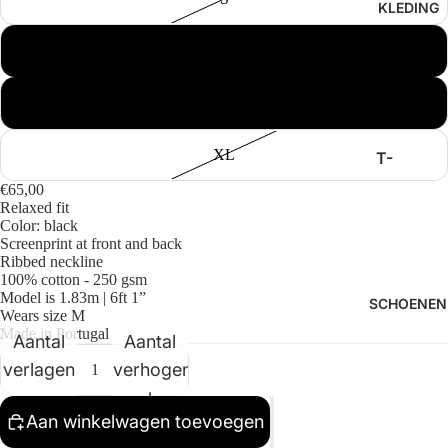
KLEDING
PROJEC
TS
M
ANNAR
R
L
ARBOR
ANTWE
XL
T-
RP
SHIRTS
€65,00
Relaxed fit
BENK
BROEKE
Color: black
N
FILMOR
Screenprint at front and back
Ribbed neckline
E
SWEAT
100% cotton - 250 gsm
Model is 1.83m | 6ft 1”
ERS
GOODIE
SCHOENEN
Wears size M
S
OVERH
Made in Portugal
Aantal
Aantal
SPORTI
EMDEN
verlagen
verhogen
VE
JASSEN
HI-TEC
Aan winkelwagen toevoegen
LONGSL
KOMON