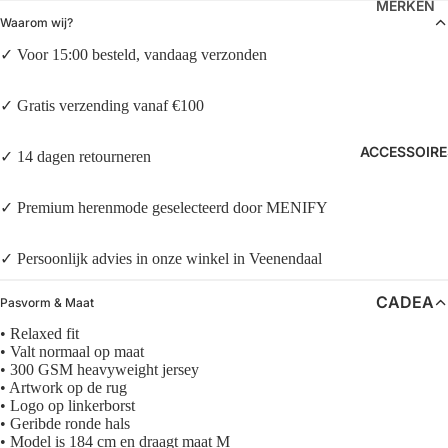
EEVES
MERKEN
O
Waarom wij?
SHORT
FILMOR
LAW OF
✓ Voor 15:00 besteld, vandaag verzonden
S
E
THE
POLO’S
HI-TEC
SEA
✓ Gratis verzending vanaf €100
MERCE
MERCE
ACCESSOIRE
R
✓ 14 dagen retourneren
R
SAUCO
NEUW
✓ Premium herenmode geselecteerd door MENIFY
NY
NN07
OLAF
✓ Persoonlijk advies in onze winkel in Veenendaal
SNEAK
ERS
SAMSØ
CADEA
Pasvorm & Maat
E
LOAFER
UBONN
• Relaxed fit
SAMSØ
S
EN
• Valt normaal op maat
E
• 300 GSM heavyweight jersey
ZONNE
• Artwork op de rug
SAUCO
• Logo op linkerborst
NBRILL
NY
• Geribde ronde hals
EN
• Model is 184 cm en draagt maat M