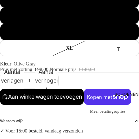
KLEDING
PROJEC
TS
M
ANNAR
R
L
ARBOR
ANTWE
XL
T-
RP
SHIRTS
Kleur
Olive Gray
BENK
BROEKE
Prijs met korting
€98,00
Normale prijs
€140,00
Aantal
Aantal
N
FILMOR
verlagen
verhogen
E
SWEAT
ERS
GOODIE
SCHOENEN
Aan winkelwagen toevoegen
S
OVERH
SPORTI
EMDEN
Meer betalingsopties
VE
JASSEN
Waarom wij?
HI-TEC
LONGSL
✓ Voor 15:00 besteld, vandaag verzonden
KOMON