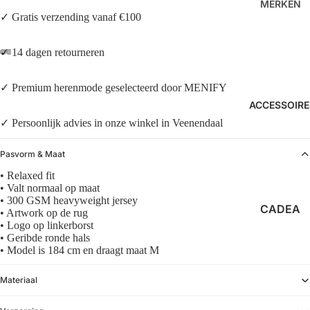
EEVES
MERKEN
O
✓ Gratis verzending vanaf €100
SHORT
FILMOR
LAW OF
S
E
THE
✓ 14 dagen retourneren
POLO’S
HI-TEC
SEA
MERCE
✓ Premium herenmode geselecteerd door MENIFY
MERCE
ACCESSOIRE
R
R
✓ Persoonlijk advies in onze winkel in Veenendaal
SAUCO
NEUW
NY
Pasvorm & Maat
NN07
• Relaxed fit
OLAF
SNEAK
• Valt normaal op maat
ERS
• 300 GSM heavyweight jersey
SAMSØ
CADEA
• Artwork op de rug
E
LOAFER
• Logo op linkerborst
UBONN
SAMSØ
• Geribde ronde hals
S
EN
• Model is 184 cm en draagt maat M
E
ZONNE
SAUCO
Materiaal
NBRILL
NY
EN