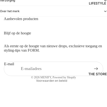
Verzorging
STREIM
LIFESTYLE
TASSEN
THE
Over het merk
PETTEN
SAVAG
&
Aanbevolen producten
E
MUTSE
REPORT
N
Blijf op de hoogte
WON
HUNDR
Privacybeleid
Als eerste op de hoogte van nieuwe drops, exclusieve toegang en
ED
styling-tips van FORM.
Verzendbeleid
WOOD
Contactgegevens
WOOD
E-mail
Terugbetalingsbeleid
Algemene voorwaarden
THE STORE
© 2026
MENIFY
, Powered by Shopify
Voorwaarden en beleid