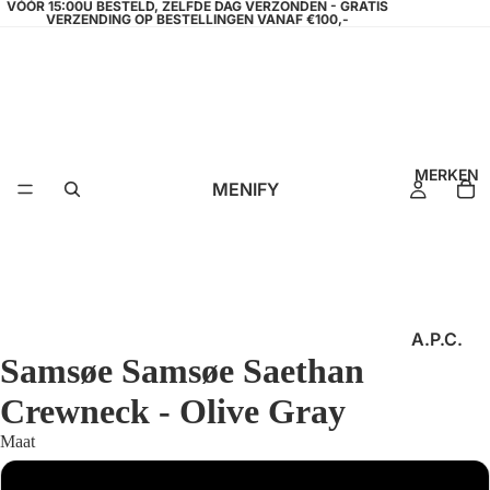
VÓÓR 15:00U BESTELD, ZELFDE DAG VERZONDEN - GRATIS
VERZENDING OP BESTELLINGEN VANAF €100,-
MERKEN
MENIFY
A.P.C.
Samsøe Samsøe Saethan
AEDEN
Crewneck - Olive Gray
AMPÈR
E
Maat
ANGE
S