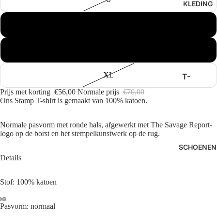
KLEDING
PROJEC
TS
M
ANNAR
R
L
ARBOR
ANTWE
XL
T-
RP
SHIRTS
Prijs met korting
€56,00
Normale prijs
€70,00
Ons Stamp T-shirt is gemaakt van 100% katoen.
BENK
BROEKE
N
FILMOR
Normale pasvorm met ronde hals, afgewerkt met The Savage Report-
E
SWEAT
logo op de borst en het stempelkunstwerk op de rug.
ERS
GOODIE
SCHOENEN
S
Details
OVERH
SPORTI
EMDEN
VE
Stof: 100% katoen
JASSEN
HI-TEC
LONGSL
Pasvorm: normaal
KOMON