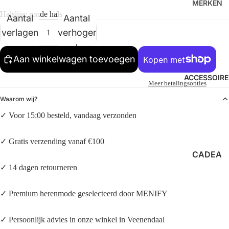
EEVES
MERKEN
O
Halslijn: ronde hals
SHORT
Aantal
Aantal
FILMOR
LAW OF
S
E
verlagen
verhogen
THE
POLO’S
HI-TEC
SEA
Aan winkelwagen toevoegen
MERCE
MERCE
ACCESSOIRE
R
R
Meer betalingsopties
SAUCO
NEUW
Waarom wij?
NY
NN07
✓ Voor 15:00 besteld, vandaag verzonden
OLAF
SNEAK
✓ Gratis verzending vanaf €100
ERS
SAMSØ
CADEA
E
LOAFER
UBONN
✓ 14 dagen retourneren
SAMSØ
S
EN
E
✓ Premium herenmode geselecteerd door MENIFY
ZONNE
SAUCO
NBRILL
NY
✓ Persoonlijk advies in onze winkel in Veenendaal
EN