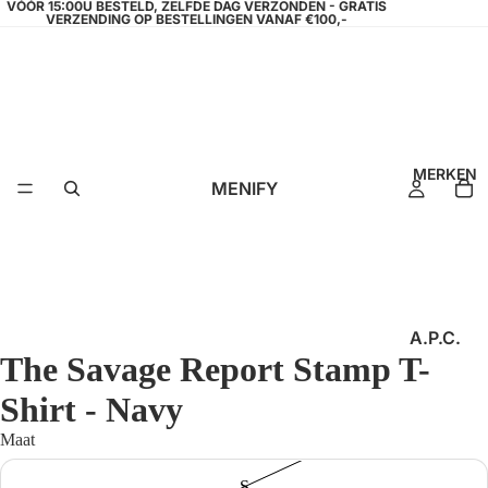
VÓÓR 15:00U BESTELD, ZELFDE DAG VERZONDEN - GRATIS
VERZENDING OP BESTELLINGEN VANAF €100,-
MERKEN
MENIFY
A.P.C.
The Savage Report Stamp T-
AEDEN
Shirt - Navy
AMPÈR
E
Maat
ANGE
S