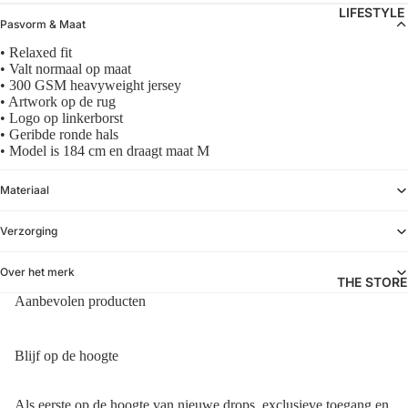
STREIM
LIFESTYLE
TASSEN
Pasvorm & Maat
THE
PETTEN
• Relaxed fit
SAVAG
• Valt normaal op maat
&
E
• 300 GSM heavyweight jersey
MUTSE
• Artwork op de rug
REPORT
N
• Logo op linkerborst
• Geribde ronde hals
WON
• Model is 184 cm en draagt maat M
HUNDR
ED
Materiaal
WOOD
Verzorging
WOOD
Over het merk
THE STORE
Aanbevolen producten
Blijf op de hoogte
Privacybeleid
Als eerste op de hoogte van nieuwe drops, exclusieve toegang en